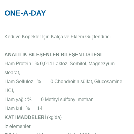
ONE-A-DAY
Kedi ve Köpekler İçin Kalça ve Eklem Güçlendirici
ANALİTİK BİLEŞENLER
BİLEŞEN LİSTESİ
Ham Protein
: %
0,014
Laktoz, Sorbitol, Magnezyum
stearat,
Ham Sellüloz
: %
0
Chondroitin sülfat, Glucosamine
HCI,
Ham yağ
: %
0
Methyl sulfonyl methan
Ham kül
: %
14
KATI MADDELERİ
(kg’da)
İz elemenler