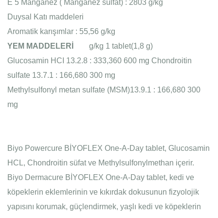
E 5 Manganez ( Manganez sülfat)
: 2803 g/kg
Duysal Katı maddeleri
Aromatik karışımlar
: 55,56 g/kg
YEM MADDELERİ
g/kg 1 tablet(1,8 g)
Glucosamin HCI 13.2.8
: 333,360
600 mg
Chondroitin
sulfate 13.7.1
: 166,680
300 mg
Methylsulfonyl metan sulfate (MSM)13.9.1
: 166,680
300
mg
Biyo Powercure BİYOFLEX One-A-Day tablet, Glucosamin
HCL, Chondroitin süfat ve Methylsulfonylmethan içerir.
Biyo Dermacure BİYOFLEX One-A-Day tablet, kedi ve
köpeklerin eklemlerinin ve kıkırdak dokusunun fizyolojik
yapısını korumak, güçlendirmek, yaşlı kedi ve köpeklerin